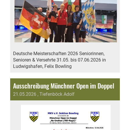
Deutsche Meisterschaften 2026 Seniorinnen,
Senioren & Versehrte 31.05. bis 07.06.2026 in
Ludwigshafen, Felix Bowling
Ausschreibung Münchner Open im Doppel
21.05.2026
, Tiefenböck Adolf